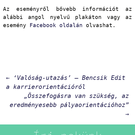
Az eseményről bővebb információt az
alábbi angol nyelvű plakáton vagy az
esemény
Facebook oldalán
olvashat.
Bejegyzés
←
‘Valóság-utazás’ – Bencsik Edit
a karrierorientációról
navigáció
„Összefogásra van szükség, az
eredményesebb pályaorientációhoz”
→