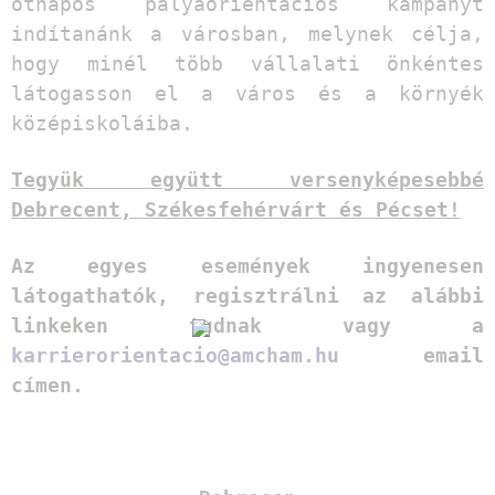
ötnapos pályaorientációs kampányt
indítanánk a városban, melynek célja,
hogy minél több vállalati önkéntes
látogasson el a város és a környék
középiskoláiba.
Tegyük együtt versenyképesebbé
Debrecent, Székesfehérvárt és Pécset!
Az egyes események ingyenesen
látogathatók, regisztrálni az alábbi
linkeken tudnak vagy a
karrierorientacio@amcham.hu
email
címen.