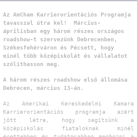
Az AmCham Karrierorientációs Programja
tavasszal útra kel! Március-
áprilisban egy három részes országos
roadshow-t szervezünk Debrecenben,
Székesfehérváron és Pécsett, hogy
minél több középiskolát és vállalatot
szólíthasson meg.
A három részes roadshow első állomása
Debrecen, március 13-án.
Az Amerikai Kereskedelmi Kamara
Karrierorientációs programja azért
jött létre, hogy segítsünk a
középiskolás fiataloknak minél
érettebben és tudatosabban meghozni a