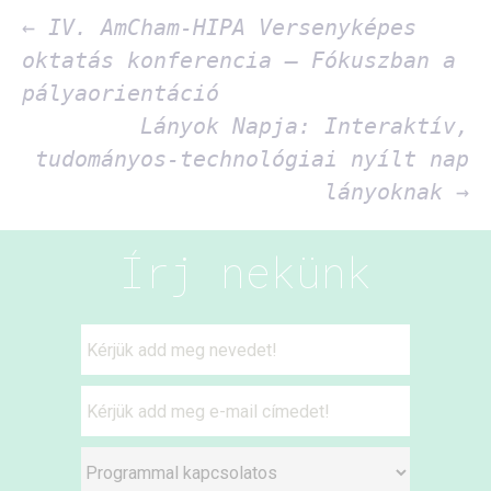
Bejegyzés
←
IV. AmCham-HIPA Versenyképes
oktatás konferencia – Fókuszban a
navigáció
pályaorientáció
Lányok Napja: Interaktív,
tudományos-technológiai nyílt nap
lányoknak
→
Írj nekünk