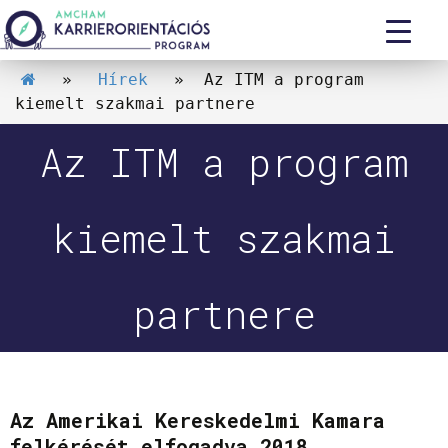
»
Hírek
» Az ITM a program
kiemelt szakmai partnere
Az ITM a program
kiemelt szakmai
partnere
Az Amerikai Kereskedelmi Kamara
felkérését elfogadva 2018.