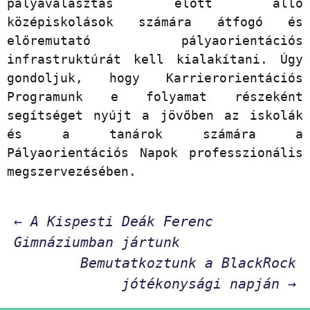
pályaválasztás előtt álló
középiskolások számára átfogó és
előremutató pályaorientációs
infrastruktúrát kell kialakítani. Úgy
gondoljuk, hogy Karrierorientációs
Programunk e folyamat részeként
segítséget nyújt a jövőben az iskolák
és a tanárok számára a
Pályaorientációs Napok professzionális
megszervezésében.
Bejegyzés
←
A Kispesti Deák Ferenc
Gimnáziumban jártunk
navigáció
Bemutatkoztunk a BlackRock
jótékonysági napján
→