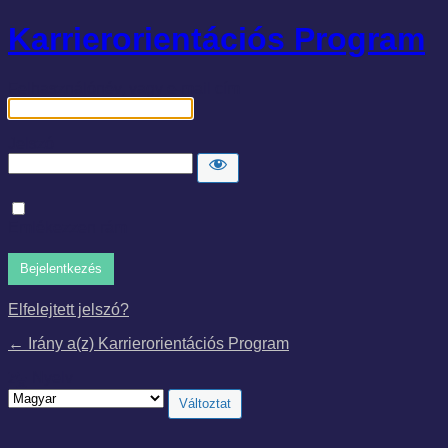
Karrierorientációs Program
Felhasználónév, vagy e-mail cím
Jelszó
Emlékezzen rám
Elfelejtett jelszó?
← Irány a(z) Karrierorientációs Program
Nyelv