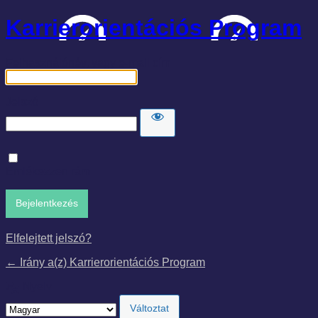
Karrierorientációs Program
Felhasználónév, vagy e-mail cím
Jelszó
Emlékezzen rám
Elfelejtett jelszó?
← Irány a(z) Karrierorientációs Program
Nyelv