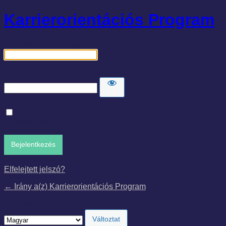
Karrierorientációs Program
Felhasználónév, vagy e-mail cím
Jelszó
Emlékezzen rám
Elfelejtett jelszó?
← Irány a(z) Karrierorientációs Program
Nyelv