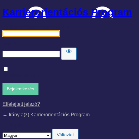
Karrierorientációs Program
Felhasználónév, vagy e-mail cím
Jelszó
Emlékezzen rám
Elfelejtett jelszó?
← Irány a(z) Karrierorientációs Program
Nyelv