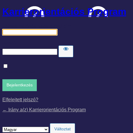
Karrierorientációs Program
Felhasználónév, vagy e-mail cím
Jelszó
Emlékezzen rám
Elfelejtett jelszó?
← Irány a(z) Karrierorientációs Program
Nyelv