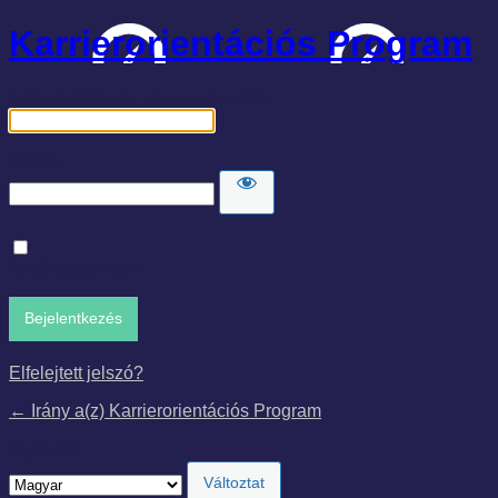
Karrierorientációs Program
Felhasználónév, vagy e-mail cím
Jelszó
Emlékezzen rám
Elfelejtett jelszó?
← Irány a(z) Karrierorientációs Program
Nyelv