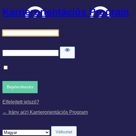
Karrierorientációs Program
Felhasználónév, vagy e-mail cím
Jelszó
Emlékezzen rám
Elfelejtett jelszó?
← Irány a(z) Karrierorientációs Program
Nyelv