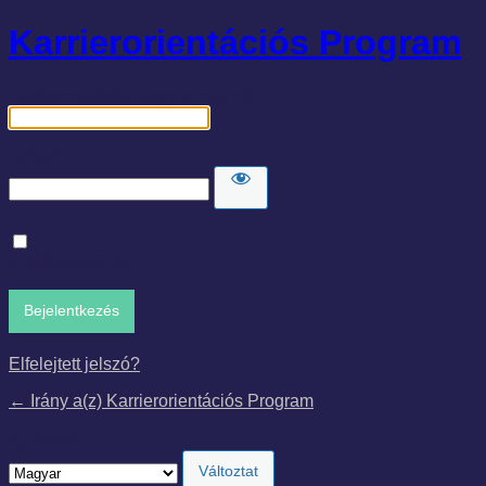
Karrierorientációs Program
Felhasználónév, vagy e-mail cím
Jelszó
Emlékezzen rám
Elfelejtett jelszó?
← Irány a(z) Karrierorientációs Program
Nyelv