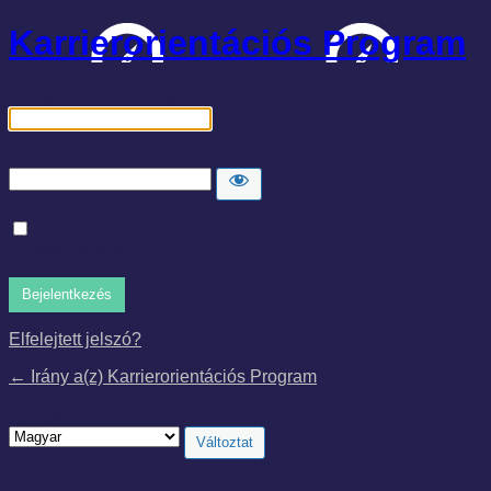
Karrierorientációs Program
Felhasználónév, vagy e-mail cím
Jelszó
Emlékezzen rám
Elfelejtett jelszó?
← Irány a(z) Karrierorientációs Program
Nyelv