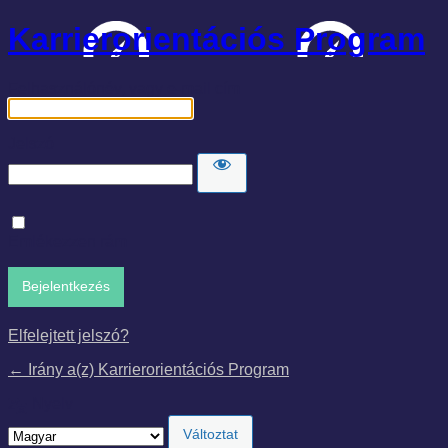
Karrierorientációs Program
Felhasználónév, vagy e-mail cím
Jelszó
Emlékezzen rám
Elfelejtett jelszó?
← Irány a(z) Karrierorientációs Program
Nyelv