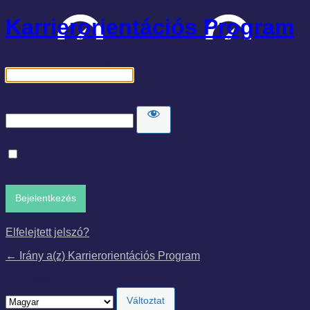
Karrierorientációs Program
Felhasználónév, vagy e-mail cím
Jelszó
Emlékezzen rám
Elfelejtett jelszó?
← Irány a(z) Karrierorientációs Program
Nyelv