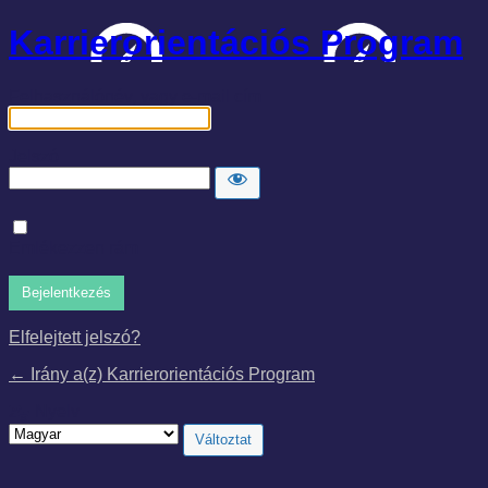
Karrierorientációs Program
Felhasználónév, vagy e-mail cím
Jelszó
Emlékezzen rám
Elfelejtett jelszó?
← Irány a(z) Karrierorientációs Program
Nyelv