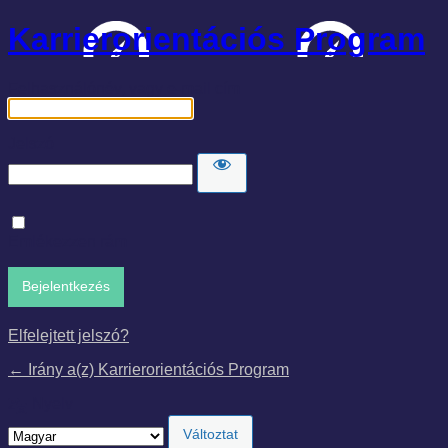
Karrierorientációs Program
Felhasználónév, vagy e-mail cím
Jelszó
Emlékezzen rám
Elfelejtett jelszó?
← Irány a(z) Karrierorientációs Program
Nyelv