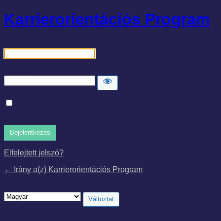
Karrierorientációs Program
Felhasználónév, vagy e-mail cím
Jelszó
Emlékezzen rám
Elfelejtett jelszó?
← Irány a(z) Karrierorientációs Program
Nyelv