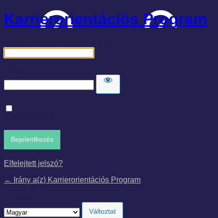
Karrierorientációs Program
Felhasználónév, vagy e-mail cím
Jelszó
Emlékezzen rám
Elfelejtett jelszó?
← Irány a(z) Karrierorientációs Program
Nyelv