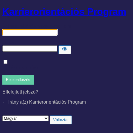
Karrierorientációs Program
Felhasználónév, vagy e-mail cím
Jelszó
Emlékezzen rám
Elfelejtett jelszó?
← Irány a(z) Karrierorientációs Program
Nyelv