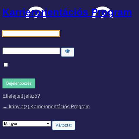
Karrierorientációs Program
Felhasználónév, vagy e-mail cím
Jelszó
Emlékezzen rám
Elfelejtett jelszó?
← Irány a(z) Karrierorientációs Program
Nyelv