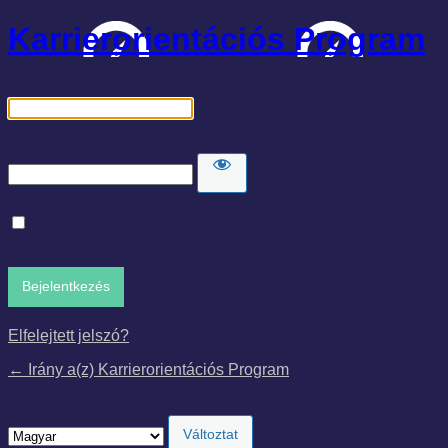
Karrierorientációs Program
Felhasználónév, vagy e-mail cím
Jelszó
Emlékezzen rám
Elfelejtett jelszó?
← Irány a(z) Karrierorientációs Program
Nyelv