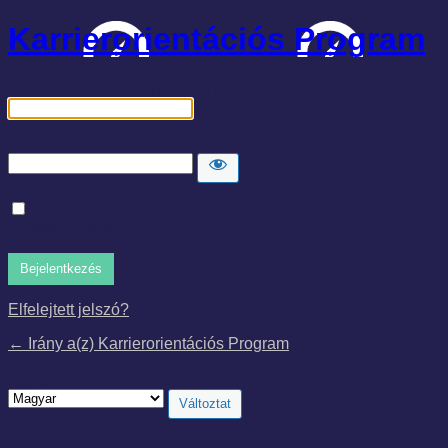
Karrierorientációs Program
Felhasználónév, vagy e-mail cím
Jelszó
Emlékezzen rám
Elfelejtett jelszó?
← Irány a(z) Karrierorientációs Program
Nyelv