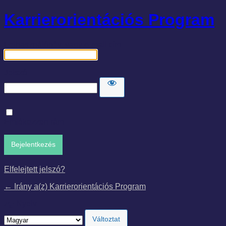
Karrierorientációs Program
Felhasználónév, vagy e-mail cím
Jelszó
Emlékezzen rám
Elfelejtett jelszó?
← Irány a(z) Karrierorientációs Program
Nyelv