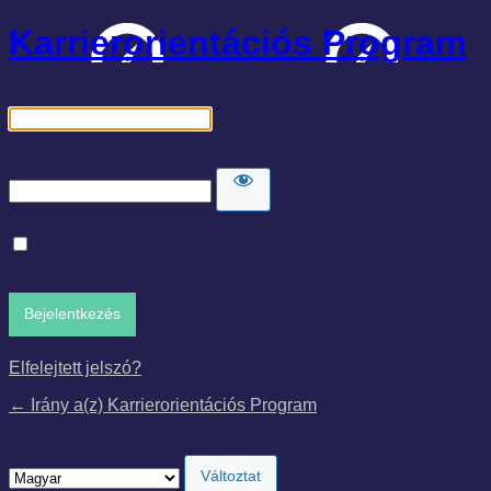
Karrierorientációs Program
Felhasználónév, vagy e-mail cím
Jelszó
Emlékezzen rám
Elfelejtett jelszó?
← Irány a(z) Karrierorientációs Program
Nyelv