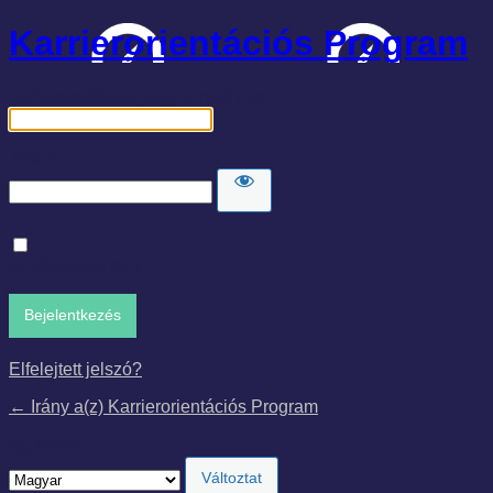
Karrierorientációs Program
Felhasználónév, vagy e-mail cím
Jelszó
Emlékezzen rám
Elfelejtett jelszó?
← Irány a(z) Karrierorientációs Program
Nyelv