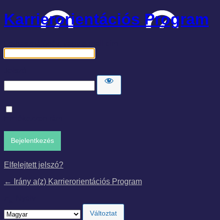
Karrierorientációs Program
Felhasználónév, vagy e-mail cím
Jelszó
Emlékezzen rám
Elfelejtett jelszó?
← Irány a(z) Karrierorientációs Program
Nyelv