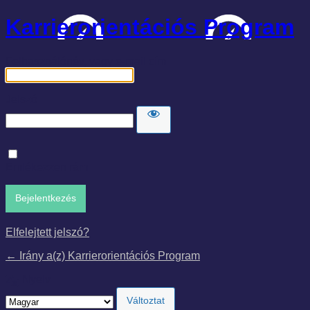
Karrierorientációs Program
Felhasználónév, vagy e-mail cím
Jelszó
Emlékezzen rám
Elfelejtett jelszó?
← Irány a(z) Karrierorientációs Program
Nyelv