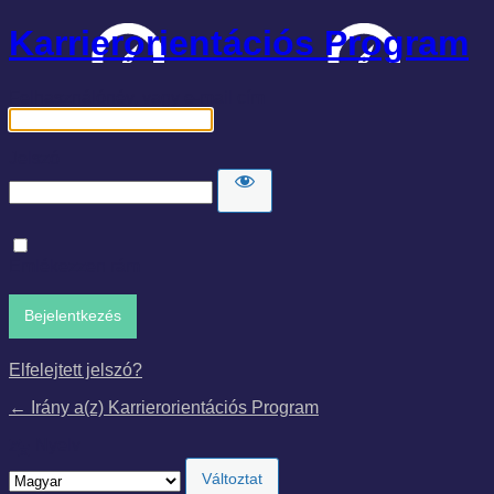
Karrierorientációs Program
Felhasználónév, vagy e-mail cím
Jelszó
Emlékezzen rám
Elfelejtett jelszó?
← Irány a(z) Karrierorientációs Program
Nyelv