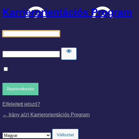
Karrierorientációs Program
Felhasználónév, vagy e-mail cím
Jelszó
Emlékezzen rám
Elfelejtett jelszó?
← Irány a(z) Karrierorientációs Program
Nyelv