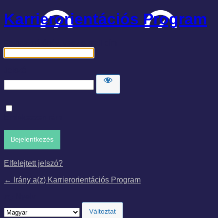
Karrierorientációs Program
Felhasználónév, vagy e-mail cím
Jelszó
Emlékezzen rám
Elfelejtett jelszó?
← Irány a(z) Karrierorientációs Program
Nyelv