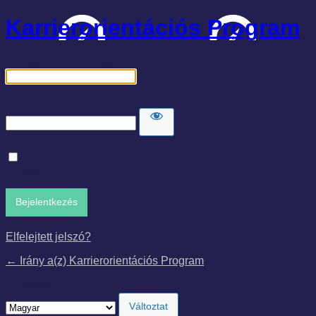
Karrierorientációs Program
Felhasználónév, vagy e-mail cím
Jelszó
Emlékezzen rám
Elfelejtett jelszó?
← Irány a(z) Karrierorientációs Program
Nyelv